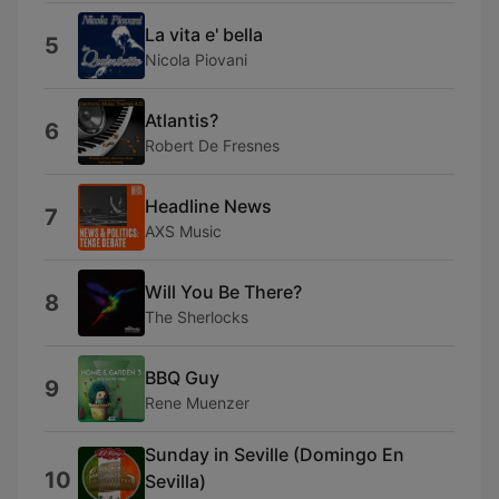
La vita e' bella
5
Nicola Piovani
Atlantis?
6
Robert De Fresnes
Headline News
7
AXS Music
Will You Be There?
8
The Sherlocks
BBQ Guy
9
Rene Muenzer
Sunday in Seville (Domingo En
10
Sevilla)