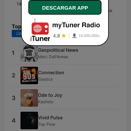
14:30 - 15:00
Mediodía COPE Fin de
DESCARGAR APP
Semana - Con Iván Alonso
Top Canciones
Últimos 7 días
Últimos 30 días
Geopolitical News
1
Marc Dall'Anese
Connection
2
Elastica
Ode to Joy
3
Kashido
Vivid Pulse
4
Top Flow