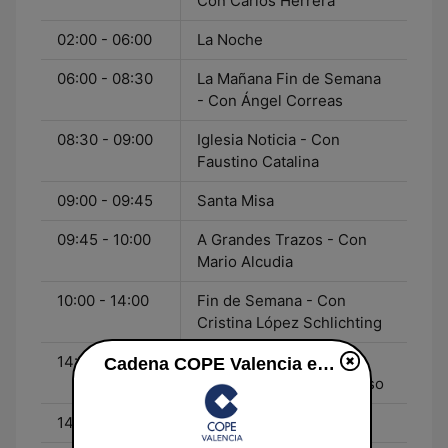
Con Carlos Herrera
02:00 - 06:00
La Noche
06:00 - 08:30
La Mañana Fin de Semana
- Con Ángel Correas
08:30 - 09:00
Iglesia Noticia - Con
Faustino Catalina
09:00 - 09:45
Santa Misa
09:45 - 10:00
A Grandes Trazos - Con
Mario Alcudia
10:00 - 14:00
Fin de Semana - Con
Cristina López Schlichting
14:00 - 14:05
Mediodía COPE Fin de
Cadena COPE Valencia en vivo
Semana - Con Iván Alonso
14:05 - 14:30
El Espejo Fin de Semana