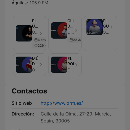
Águilas:
105.9 FM
EL
CLUB
EL
ÚLTIMO
DE
GUATEQUE
PELDAÑO
LECTURA
Onda Regional de Murcia - Episodio 250
Onda Regional de Murcia - Episodio 247
Onda Regional de Murcia
6 days ago
22 Jun 2026
229 min
MÚSICA
EL
DE
ROMPEOLAS
CONTRABANDO
Onda Regional de Murcia
Onda Regional de Murcia
Contactos
Sitio web
http://www.orm.es/
Dirección:
Calle de la Olma, 27-29, Murcia,
Spain, 30005