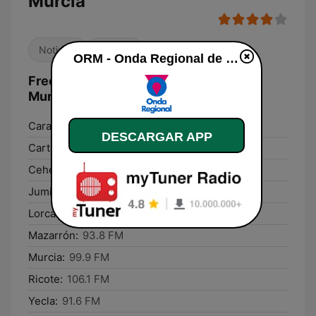
Murcia
Noticias
Locales
ORM - Onda Regional de Murcia en vivo
Frecuencias ORM - Onda Regional de
Murcia:
Caravaca:
91.1 FM
DESCARGAR APP
Cartagena:
104.6 FM
Cehegín:
100.7 FM
Jumilla:
90.9 FM
Lorca:
101.1 FM
Mazarrón:
93.8 FM
Murcia:
99.9 FM
Ricote:
106.1 FM
Yecla:
91.6 FM