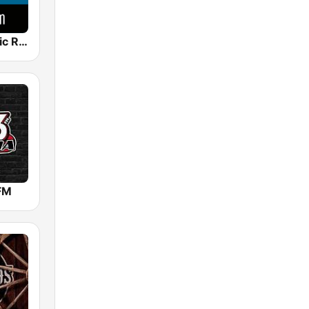
Venice Classic Radio | VCR Auditorium
FM