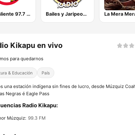
La Caliente 97.7 FM | San Luis Potosí
Bailes y Jaripeos Potosinos
io Kikapu en vivo
amos para quedarnos
tura & Educación
País
 una estación indígena sin fines de lucro, desde Múzquiz Coah
as Negras é Eagle Pass
uencias Radio Kikapu:
hor Múzquiz:
99.3 FM