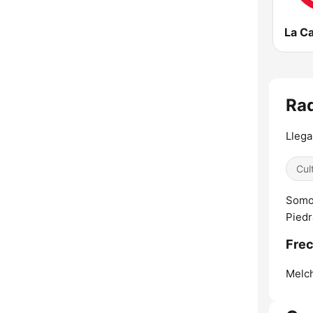
Rad
Lleg
Cul
Somos
Piedr
Frec
Melc