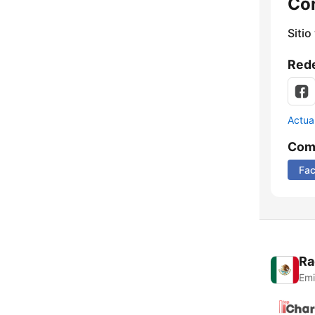
Co
Sitio
Rede
Actua
Comp
Fa
Ra
Emi