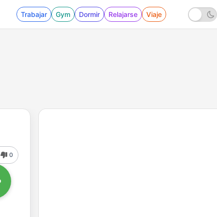
Trabajar
Gym
Dormir
Relajarse
Viaje
0