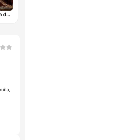
La Mera Mera de Matehuala
uila,