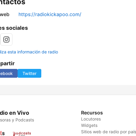
ntactos
 web
https://radiokickapoo.com/
s sociales
liza esta información de radio
artir
cebook
Twitter
dio en Vivo
Recursos
Locutores
soras y Podcasts
Widgets
Sitios web de radio por paí