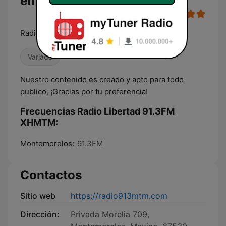
en vivo
Radio Libertad
Variado
Nuestro contenido es creado y apto para todo
publico, ¡Gracias por tu preferencia!
Frecuencias Radio Libertad 91.3FM
XHMTM:
Montemorelos:
91.3FM
Contactos
Sitio web
https://radio913mtm.com
Dirección:
Privada Morelia 709,