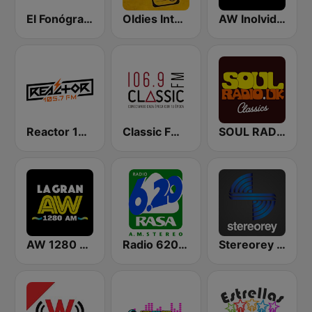
El Fonógrafo HD2
Oldies Internet Radio
AW Inolvidable 101.3 FM | Monterrey
Reactor 105.7 FM
Classic FM 106.9 | Monterrey
SOUL RADIO Only Classic Soul
AW 1280 AM | Monterrey
Radio 620 AM
Stereorey México