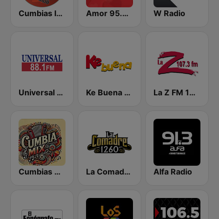
Cumbias Inmortales Radio
Amor 95.3 FM
W Radio
Universal 88.1 FM
Ke Buena 92.9 FM
La Z FM 107.3
Cumbias Mix
La Comadre 1260 AM
Alfa Radio