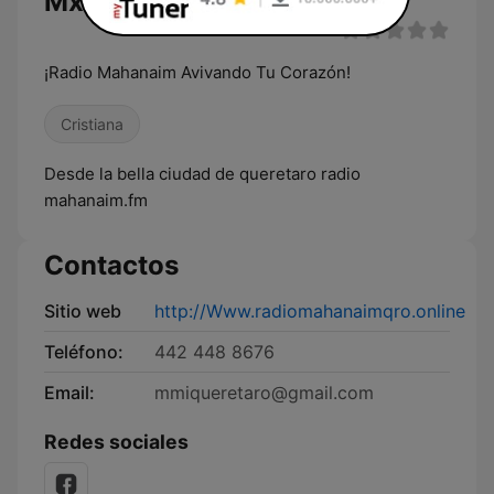
Mx en vivo
¡Radio Mahanaim Avivando Tu Corazón!
Cristiana
Desde la bella ciudad de queretaro radio
mahanaim.fm
Contactos
Sitio web
http://Www.radiomahanaimqro.online
Teléfono:
442 448 8676
Email:
mmiqueretaro@gmail.com
Redes sociales