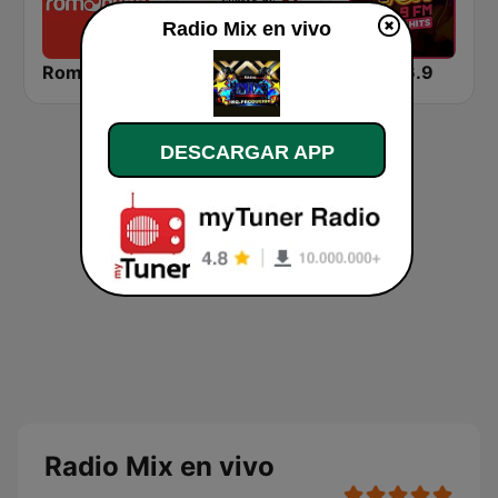
Radio Mix en vivo
Romantica 105.3 FM
Subele al country
VOX 96.9
DESCARGAR APP
Radio Mix en vivo