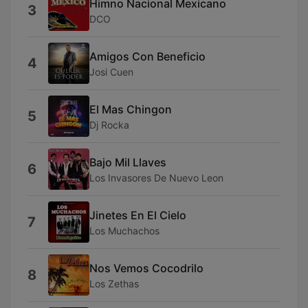
Himno Nacional Mexicano
3
DCO
Amigos Con Beneficio
4
Josi Cuen
El Mas Chingon
5
Dj Rocka
Bajo Mil Llaves
6
Los Invasores De Nuevo Leon
Jinetes En El Cielo
7
Los Muchachos
Nos Vemos Cocodrilo
8
Los Zethas