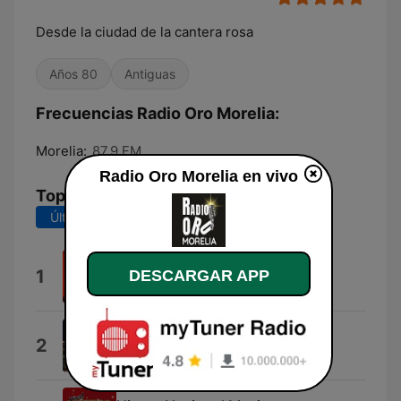
Desde la ciudad de la cantera rosa
Años 80
Antiguas
Frecuencias Radio Oro Morelia:
Morelia:
87.9 FM
Radio Oro Morelia en vivo
Top Canciones
Últimos 7 días
Últimos 30 días
Se vale llorar
1
DESCARGAR APP
Emilianno
Dicen Desde la Junta
2
La Comparsa de la Cantera