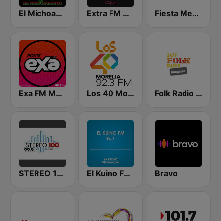
El Michoacanito
Extra FM 93.6
Fiesta Mexicana León
Exa FM Morelia
Los 40 Morelia
Folk Radio Kneginec
STEREO 100 Morelia
El Kuino FM 96.1
Bravo