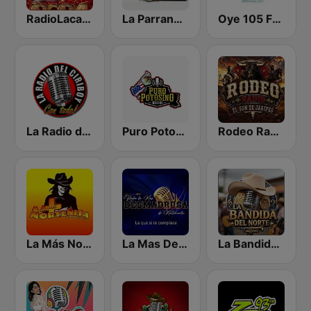
RadioLacawamera.com
La Parrandera Oficial
Oye 105 FM Digital
La Radio del Ciriboy
Puro Potosino Raido
Rodeo Radio
La Más Norteñita
La Mas Desmadrosa de Matehuala
La Bandida del Norte