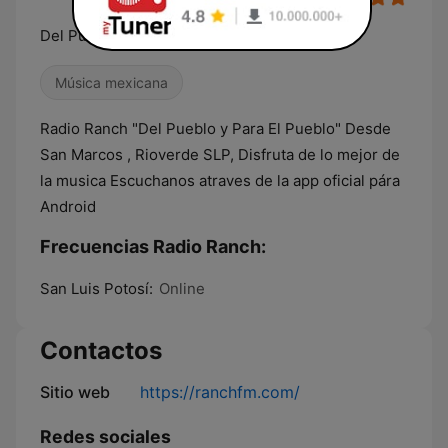
Del Pueblo y Para El Pueblo
Música mexicana
Radio Ranch "Del Pueblo y Para El Pueblo" Desde
San Marcos , Rioverde SLP, Disfruta de lo mejor de
la musica Escuchanos atraves de la app oficial pára
Android
Frecuencias Radio Ranch:
San Luis Potosí:
Online
Contactos
Sitio web
https://ranchfm.com/
Redes sociales