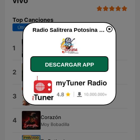
vivo
Top Canciones
Últimos 7 días
Últimos 30 días
Radio Salitrera Potosina en vivo
Si no te complace
1
Serfin Skill
DESCARGAR APP
Se Me Olvido Olvidarte
2
Eduardo
Para Estar Contigo
3
Encuero
Corazón
4
Moy Bobadilla