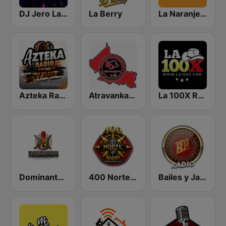
DJ Jero La Radio
La Berry
La Naranjera de Sibers
Azteka Radio
Atravankado Radio
La 100X Radio
Dominante Radio
400 Norte Radio
Bailes y Jaripeos Potosinos