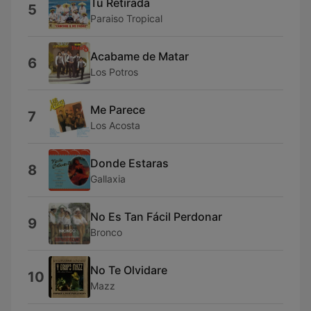
Tu Retirada
5
Paraiso Tropical
Acabame de Matar
6
Los Potros
Me Parece
7
Los Acosta
Donde Estaras
8
Gallaxia
No Es Tan Fácil Perdonar
9
Bronco
No Te Olvidare
10
Mazz