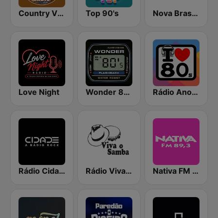
Country Vibes
Top 90's
Nova Brasil 89.7 SP
Love Night
Wonder 80's
Rádio Anos 80
Rádio Cidade FM
Rádio Viva o Samba
Nativa FM Campinas