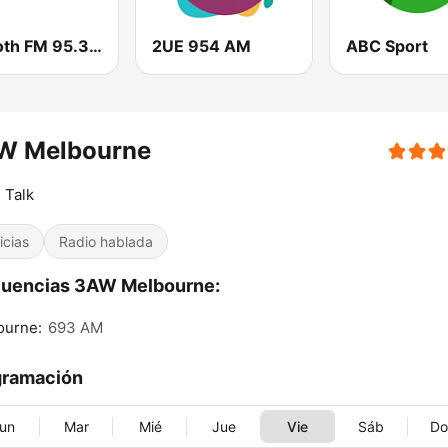
Smooth FM 95.3 Sydney
2UE 954 AM
ABC Sport
W Melbourne
 Talk
icias
Radio hablada
cuencias 3AW Melbourne:
ourne:
693 AM
gramación
un
Mar
Mié
Jue
Vie
Sáb
D