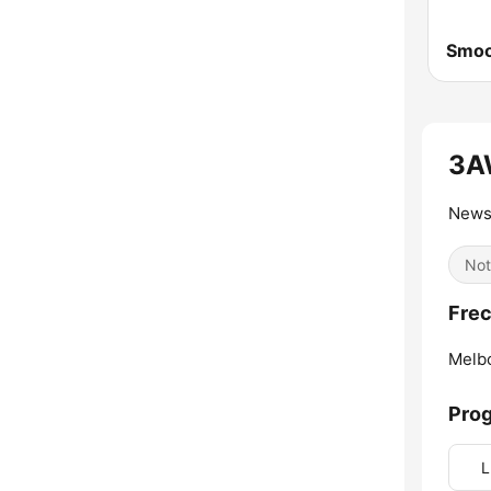
3A
News
Not
Fre
Melb
Pro
L