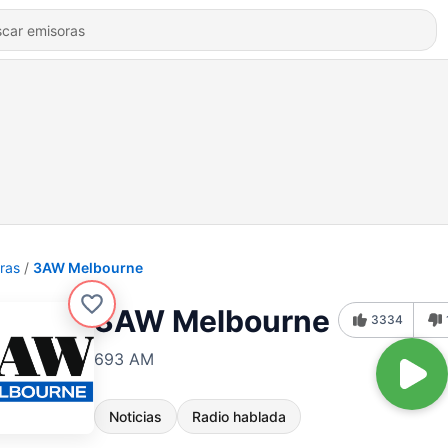
ras
3AW Melbourne
3AW Melbourne
3334
693 AM
Noticias
Radio hablada