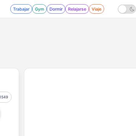
Trabajar
Gym
Dormir
Relajarse
Viaje
1549