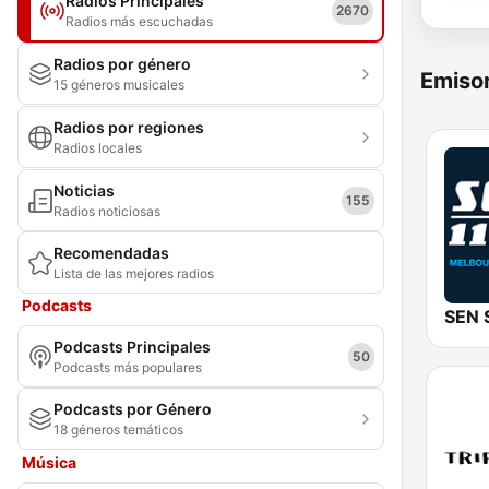
Radios Principales
2670
Radios más escuchadas
Radios por género
Emisor
15 géneros musicales
Radios por regiones
Radios locales
Noticias
155
Radios noticiosas
Recomendadas
Lista de las mejores radios
Podcasts
Podcasts Principales
50
Podcasts más populares
Podcasts por Género
18 géneros temáticos
Música