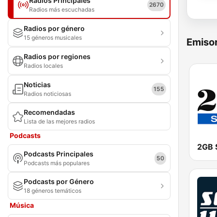
Radios Principales
2670
Radios más escuchadas
Radios por género
15 géneros musicales
Emisor
Radios por regiones
Radios locales
Noticias
155
Radios noticiosas
Recomendadas
Lista de las mejores radios
Podcasts
2GB 
Podcasts Principales
50
Podcasts más populares
Podcasts por Género
18 géneros temáticos
Música