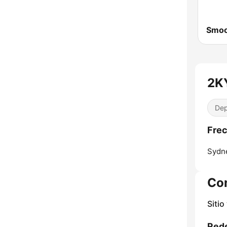
2KY
Dep
Frec
Sydn
Co
Sitio
Rede