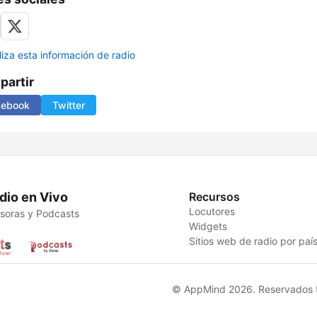
liza esta información de radio
artir
cebook
Twitter
dio en Vivo
Recursos
Locutores
soras y Podcasts
Widgets
Sitios web de radio por paí
© AppMind 2026. Reservados t