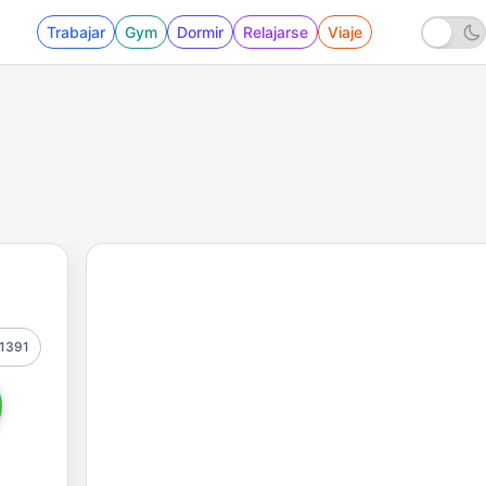
Trabajar
Gym
Dormir
Relajarse
Viaje
1391