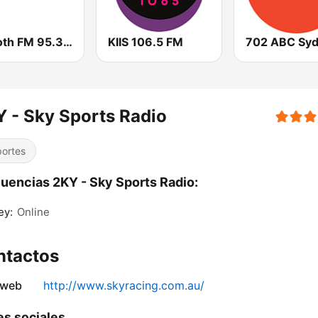
Smooth FM 95.3 Sydney
KIIS 106.5 FM
702 ABC Sy
 - Sky Sports Radio
ortes
uencias 2KY - Sky Sports Radio:
ey:
Online
ntactos
 web
http://www.skyracing.com.au/
s sociales