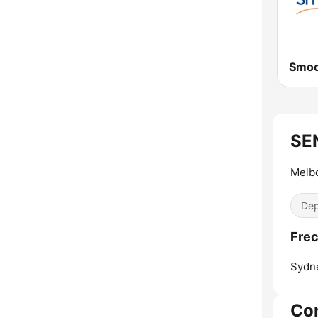
SE
Melb
Dep
Frec
Sydn
Co