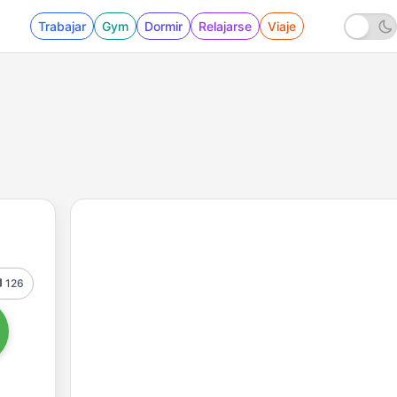
Trabajar
Gym
Dormir
Relajarse
Viaje
126