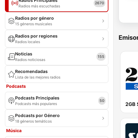
Radios Principales
2670
Radios más escuchadas
Radios por género
15 géneros musicales
Radios por regiones
Emisor
Radios locales
Noticias
155
Radios noticiosas
Recomendadas
Lista de las mejores radios
Podcasts
Podcasts Principales
50
2GB 
Podcasts más populares
Podcasts por Género
18 géneros temáticos
Música