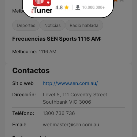
Melbourne's Home of Sport
Deportes
Noticias
Radio hablada
Frecuencias SEN Sports 1116 AM:
Melbourne:
1116 AM
Contactos
Sitio web
http://www.sen.com.au/
Dirección:
Level 5, 111 Coventry Street.
Southbank VIC 3006
Teléfono:
1300 736 736
Email:
webmaster@sen.com.au