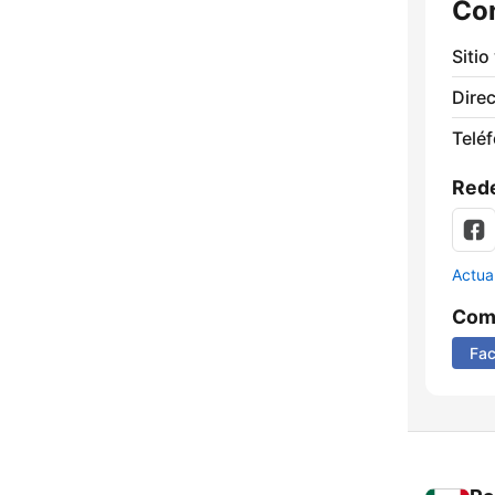
Co
Sitio
Direc
Telé
Rede
Actua
Comp
Fa