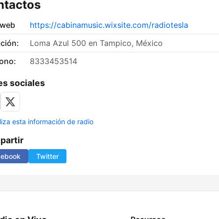
ntactos
 web
https://cabinamusic.wixsite.com/radiotesla
ción:
Loma Azul 500 en Tampico, México
fono:
8333453514
s sociales
liza esta información de radio
artir
cebook
Twitter