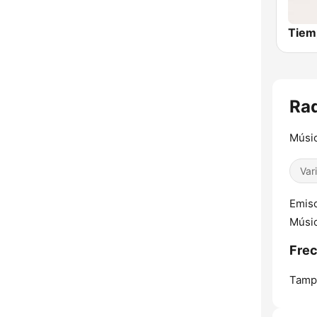
Rad
Músic
Var
Emiso
Músic
Frec
Tamp