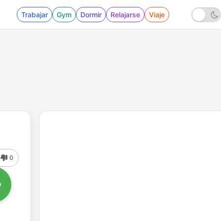
Trabajar
Gym
Dormir
Relajarse
Viaje
0