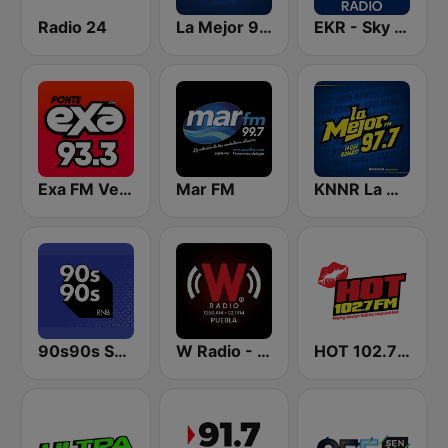
Radio 24
La Mejor 95.5 FM
EKR - Sky News Radio
Exa FM Veracruz
Mar FM
KNNR La Mejor 97.7 FM
90s90s Soul & R&B
W Radio - Puebla
HOT 102.7 FM