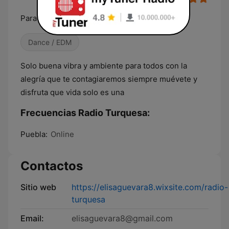
Para Complacer Tus Oidos
Dance / EDM
Solo buena vibra y ambiente para todos con la
alegría que te contagiaremos siempre muévete y
disfruta que vida solo es una
Frecuencias Radio Turquesa:
Puebla:
Online
Contactos
Sitio web
https://elisaguevara8.wixsite.com/radio-
turquesa
Email:
elisaguevara8@gmail.com