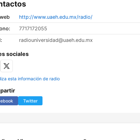
ntactos
 web
http://www.uaeh.edu.mx/radio/
fono:
7717172055
:
radiouniversidad@uaeh.edu.mx
s sociales
liza esta información de radio
artir
cebook
Twitter