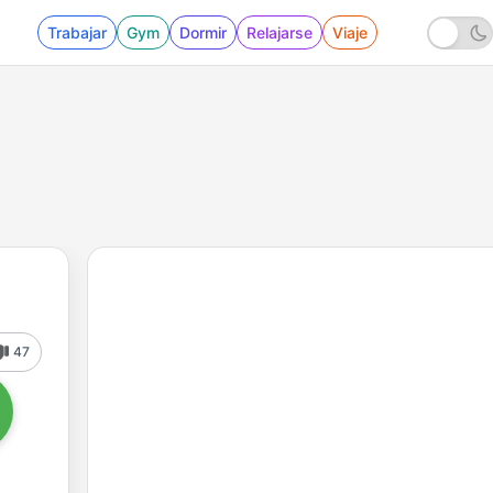
Trabajar
Gym
Dormir
Relajarse
Viaje
47