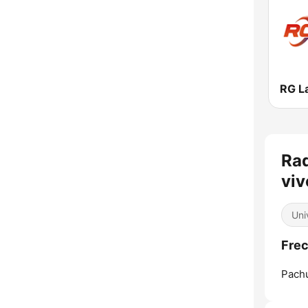
Ra
viv
Uni
Frec
Pachu