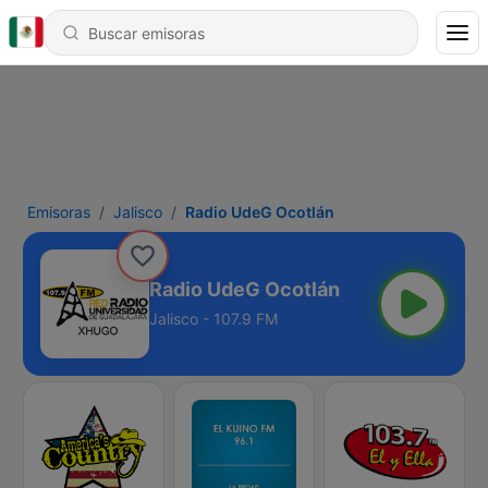
Emisoras
Jalisco
Radio UdeG Ocotlán
Radio UdeG Ocotlán
Jalisco - 107.9 FM