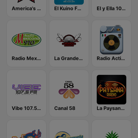
America's Country
El Kuino FM 96.1
El y Ella 103.7 FM
Radio Mexicana 910 AM
La Grande de Michoacán
Radio Activa de Michoacán
Vibe 107.5 FM
Canal 58
La Paysana Radio