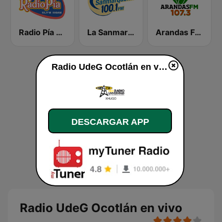
Radio Pía 92.7 FM
La Sanmarqueña
Arandas FM 107.3
Radio UdeG Ocotlán en vivo
DESCARGAR APP
Radio UdeG Ocotlán en vivo