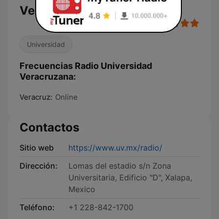
Veracruzana en vivo
Universidad
Frecuencias Radio Universidad
Veracruzana:
Veracruz:
Online
Contactos
Sitio web
https://www.uv.mx/radio/
Dirección:
Lomas del estadio s/n Zona
Universitaria, Edificio "D", Xalapa,
Mexico
Teléfono:
+1 228-842-1700