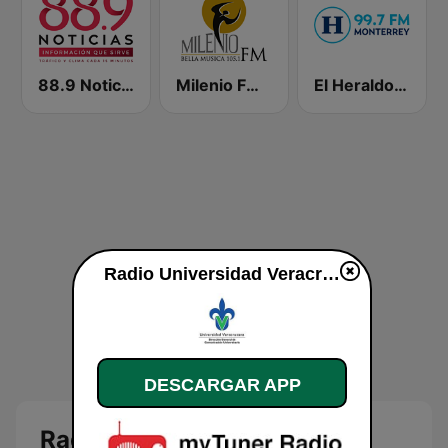
88.9 Noticias
Milenio FM Bella Musica
El Heraldo - Monterrey
Radio Universidad Veracruzana en vivo
DESCARGAR APP
Radio Universidad