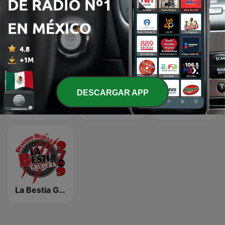
La Rancherita 91.7 FM
La Interesante 94.5 FM
La RJ 105.1
DESCARGAR APP
La Interesante 88.5 FM
Radio Punto y Segundo
Planeta 99.7 Los Mochis
La Bestia Grupera 97.9 FM