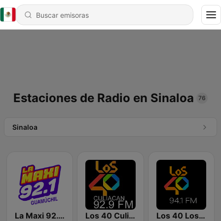
Estaciones de Radio en Sinaloa
76
Sinaloa
La Maxi 92.1 FM
Los 40 Culiacán
Los 40 Los Mochis