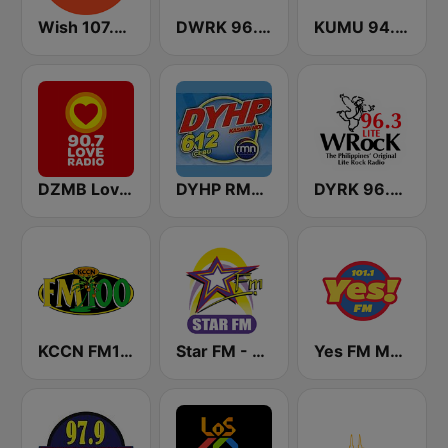
Wish 107.5 FM
DWRK 96.3 Easy Rock Manila
KUMU 94.7 FM
DZMB Love Radio 90.7 FM
DYHP RMN Cebu
DYRK 96.3 WRocK
KCCN FM100 The Legend (US Only)
Star FM - Manila
Yes FM Manila 101.1