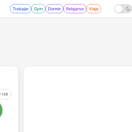
Trabajar
Gym
Dormir
Relajarse
Viaje
138