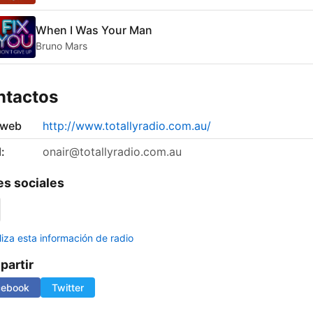
When I Was Your Man
Bruno Mars
ntactos
 web
http://www.totallyradio.com.au/
:
onair@totallyradio.com.au
s sociales
liza esta información de radio
artir
cebook
Twitter