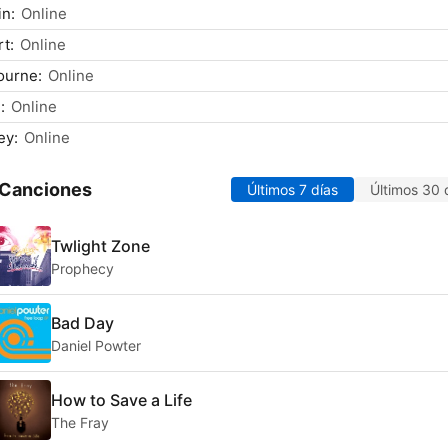
n:
Online
t:
Online
ourne:
Online
:
Online
ey:
Online
 Canciones
Últimos 7 días
Últimos 30 
Twlight Zone
Prophecy
Bad Day
Daniel Powter
How to Save a Life
The Fray