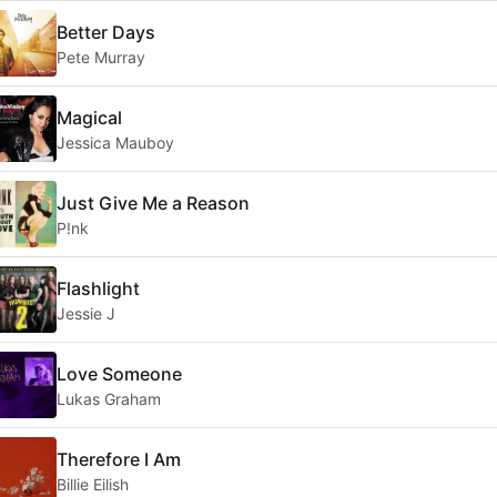
Better Days
Pete Murray
Magical
Jessica Mauboy
Just Give Me a Reason
P!nk
Flashlight
Jessie J
Love Someone
Lukas Graham
Therefore I Am
Billie Eilish