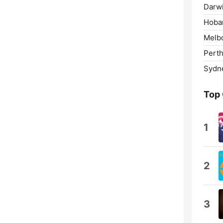
Darwi
Hobar
Melb
Perth
Sydn
Top
1
2
3