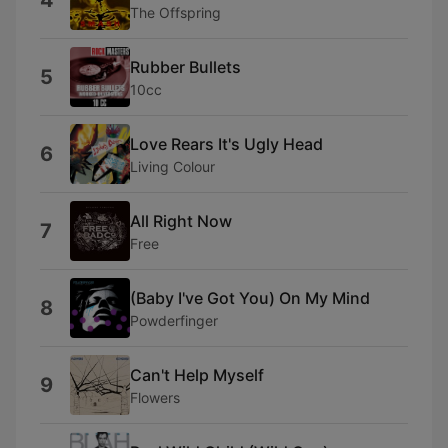
4
The Offspring
Rubber Bullets
5
10cc
Love Rears It's Ugly Head
6
Living Colour
All Right Now
7
Free
(Baby I've Got You) On My Mind
8
Powderfinger
Can't Help Myself
9
Flowers