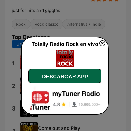
just for hits and giggles
Rock
Rock clásico
Alternativa / Indie
Top Canciones
Totally Radio Rock en vivo
Últimos 7 días
Últimos 30 días
Miss Freelove '69
1
Hoodoo Gurus
DESCARGAR APP
Turn Up Your Radio
2
The Masters Apprentices
Cherry Bomb
3
The Runaways
Come out and Play