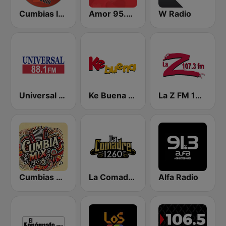
Cumbias Inmortales Radio
Amor 95.3 FM
W Radio
Universal 88.1 FM
Ke Buena 92.9 FM
La Z FM 107.3
Cumbias Mix
La Comadre 1260 AM
Alfa Radio