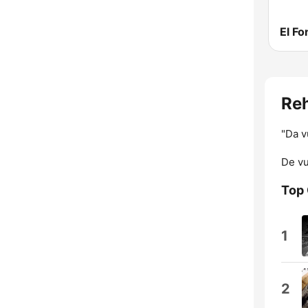
El F
Reh
"Da v
De vu
Top
1
2