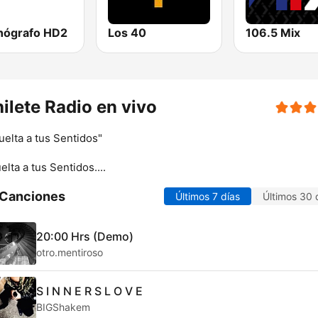
onógrafo HD2
Los 40
106.5 Mix
ilete Radio en vivo
uelta a tus Sentidos"
elta a tus Sentidos....
 Canciones
Últimos 7 días
Últimos 30 
20:00 Hrs (Demo)
otro.mentiroso
S I N N E R S L O V E
BIGShakem