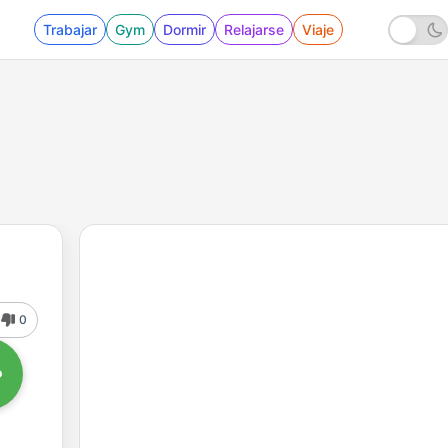
Trabajar
Gym
Dormir
Relajarse
Viaje
0