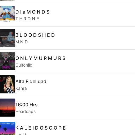
D I a M O N D S
T H R O N E
B L O O D S H E D
M.N.D.
O N L Y M U R M U R S
Cultchild
Alta Fidelidad
Kahra
16:00 Hrs
Headcaps
K A L E I D O S C O P E
s p i t