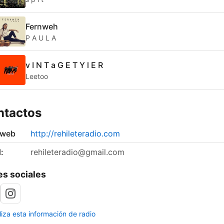
Fernweh
P A U L A
v I N T a G E T Y l E R
Leetoo
ntactos
 web
http://rehileteradio.com
:
rehileteradio@gmail.com
s sociales
liza esta información de radio