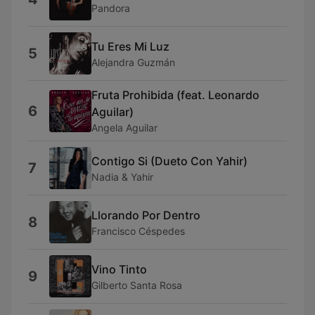
Pandora
Tu Eres Mi Luz
5
Alejandra Guzmán
Fruta Prohibida (feat. Leonardo
6
Aguilar)
Angela Aguilar
Contigo Si (Dueto Con Yahir)
7
Nadia & Yahir
Llorando Por Dentro
8
Francisco Céspedes
Vino Tinto
9
Gilberto Santa Rosa