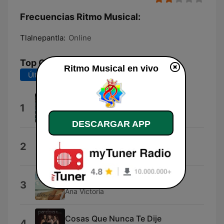
Frecuencias Ritmo Musical:
Tlalnepantla:
Online
Top Canciones
Ritmo Musical en vivo
Últimos 7 días
Últimos 30 días
Ritmo
1
Chely Rose
DESCARGAR APP
Lo Que Yo Se de Ti
2
Ha-Ash
Tu Me Acostumbraste
3
Ana Victoria
Cosas Que Nunca Te Dije
4