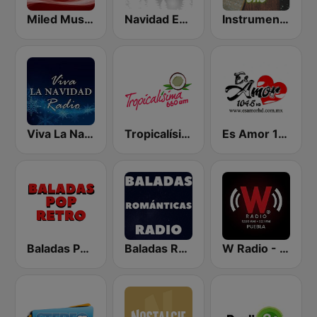
Miled Music Música Navideña
Navidad Es Radio
Instrumentales de Oro Radio
Viva La Navidad Radio
Tropicalísima 660 AM
Es Amor 104.5 FM
Baladas Pop Retro
Baladas Románticas Radio
W Radio - Puebla