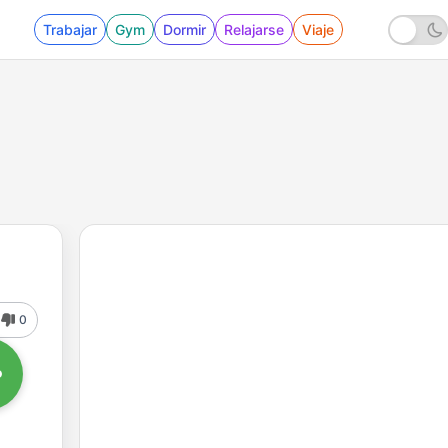
Trabajar
Gym
Dormir
Relajarse
Viaje
0