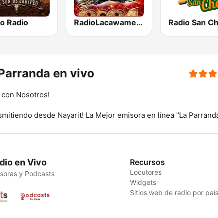
o Radio
RadioLacawamera.com
Radio San C
Parranda en vivo
a con Nosotros!
smitiendo desde Nayarit! La Mejor emisora en línea "La Parrand
dio en Vivo
Recursos
Locutores
soras y Podcasts
Widgets
Sitios web de radio por paí