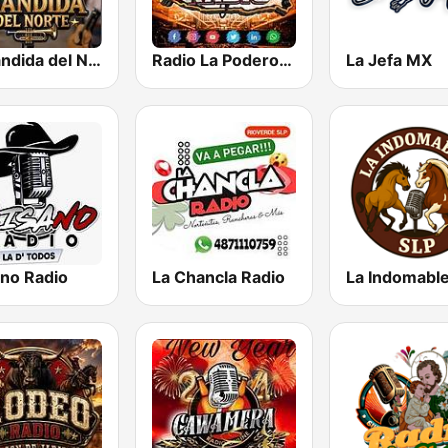
La Bandida del Norte
Radio La Poderosa De Gro
La Jefa MX
ano Radio
La Chancla Radio
La Indomabl