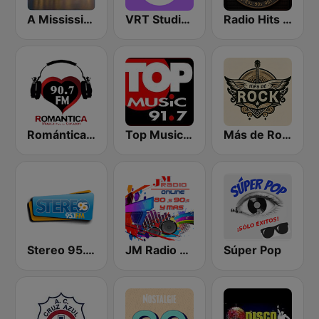
A Mississippi Blues
VRT Studio Brussel
Radio Hits Rock
Romántica 90.7 FM
Top Music 91.7
Más de Rock
Stereo 95.1 FM
JM Radio 80s y 90s
Súper Pop