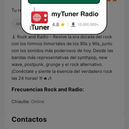
Tu refugio, Tu Radio, Tu Rock
Alternativa / Indie
Años 80
Años 90
🎸 Rock and Radio – Revive la era dorada del rock
con los himnos inmortales de los 80s y 90s, junto
con los sonidos más poderosos de hoy. Desde las
bandas más representativas del synthpop, new
wave, postpunk, grunge y el rock alternativo.
¡Conéctate y siente la esencia del verdadero rock
las 24 horas! 🤘🔥🎶
Frecuencias Rock and Radio:
Chiautla:
Online
Contactos