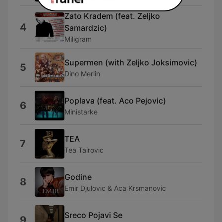
Zato Kradem (feat. Zeljko
4
Samardzic)
Miligram
Supermen (with Zeljko Joksimovic)
5
Dino Merlin
Poplava (feat. Aco Pejovic)
6
Ministarke
TEA
7
Tea Tairovic
Godine
8
Emir Djulovic & Aca Krsmanovic
Sreco Pojavi Se
9