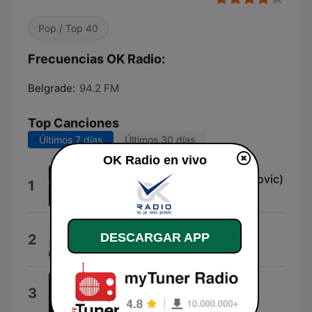
Pop / Top 40
Frecuencias OK Radio:
Belgrade:
94.2 FM
Top Canciones
Últimos 7 días
Últimos 30 días
OK Radio en vivo
Dodji sebi (feat. Aleksandra Prijovic)
1
Lexington
Melatonin
DESCARGAR APP
2
Andreana Cekic
Kada Dodje Vreme
3
Elon & Vincenzo