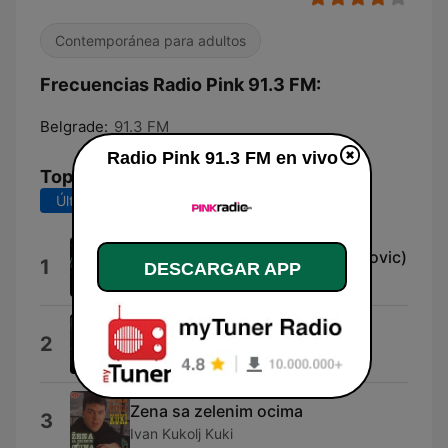
Contemporánea para adultos
Frecuencias Radio Pink 91.3 FM:
Belgrade:
91.3 FM
Radio Pink 91.3 FM en vivo
Top Canciones
Últimos 7 días
Últimos 30 días
Dodji sebi (feat. Aleksandra Prijovic)
1
DESCARGAR APP
Lexington
Jaci Nego Ikad
2
Mile Kitic
Zena sa zelenim ocima
3
Ivan Kukolj Kuki