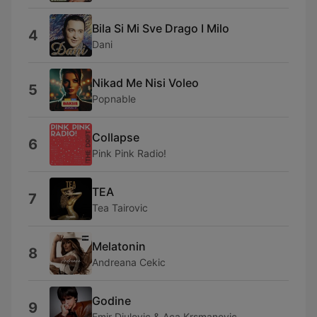
Bila Si Mi Sve Drago I Milo
4
Dani
Nikad Me Nisi Voleo
5
Popnable
Collapse
6
Pink Pink Radio!
TEA
7
Tea Tairovic
Melatonin
8
Andreana Cekic
Godine
9
Emir Djulovic & Aca Krsmanovic