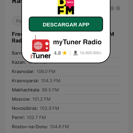
Radio)
Pop / Top 40
Dance / EDM
DESCARGAR APP
Frecuencias DFM Радио 101.2 FM (DFM
Radio):
Barnaul:
102.4 FM
Kazan:
104.7 FM
Krasnodar:
106.0 FM
Krasnoyarsk:
104.3 FM
Makhachkala:
99.5 FM
Moscow:
101.2 FM
Novosibirsk:
103.9 FM
Perm’:
102.7 FM
Rostov-na-Donu:
104.6 FM