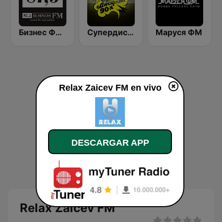
Бизнес ФМ (Business FM)
Супердискотека 90х Радио Рекорд (Radio Record 90s Superdisco)
Маруся ФМ
Relax Zaicev FM en vivo
DESCARGAR APP
Relax Zaicev FM