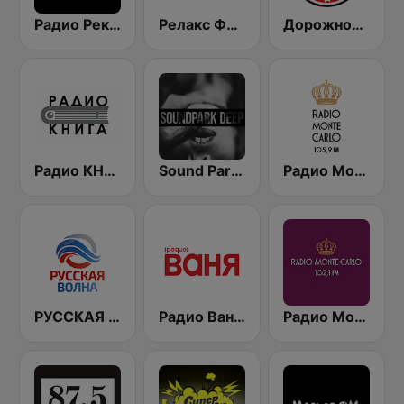
Радио Рекорд Russian Mix (Radio Record Russian Mix)
Релакс ФМ (Relax FM 90.8)
Дорожное Радио (Dorojnoe Radio)
Радио КНИГА
Sound Park #DEEP
Радио Монте Карло Санкт-Петербург 105.9 FM (Monte Carlo Saint-Petersburg)
РУССКАЯ ВОЛНА - Russian Wave
Радио Ваня (Radio Vanya)
Радио Монте Карло (Monte Carlo) 102.1 FM