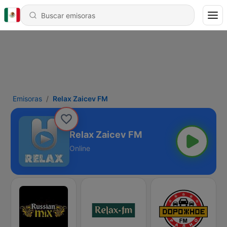
Emisoras
Relax Zaicev FM
Relax Zaicev FM
Online