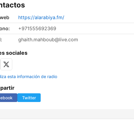
ntactos
 web
https://alarabiya.fm/
fono:
+971555692369
:
ghaith.mahboub@live.com
s sociales
liza esta información de radio
artir
cebook
Twitter