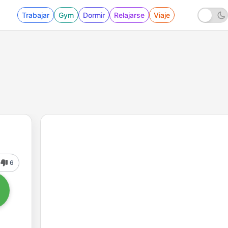
Trabajar
Gym
Dormir
Relajarse
Viaje
6