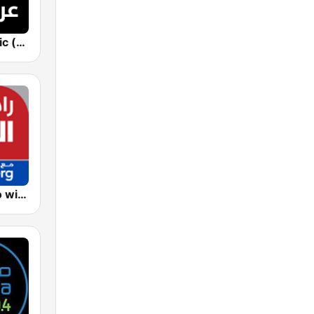
Sputnik Arabic (عربي)
Asharq Radio with Bloomberg