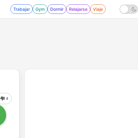
Trabajar
Gym
Dormir
Relajarse
Viaje
4