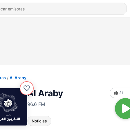
ras
Al Araby
Al Araby
21
96.6 FM
Noticias