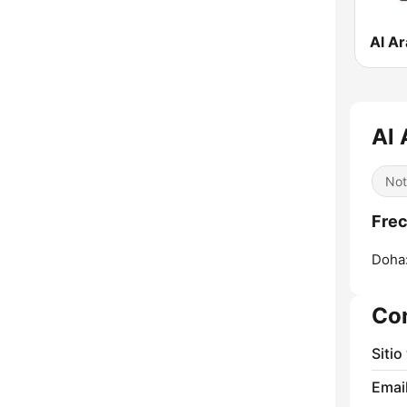
Al 
Not
Frec
Doha
Co
Sitio
Email