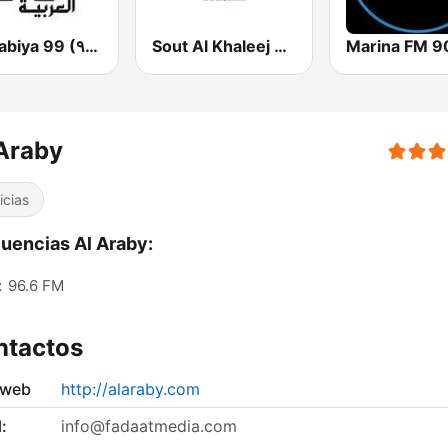
Sout Al Khaleej FM صوت الخليج
Al Arabiya 99 (العربية ٩٩)
Araby
icias
uencias Al Araby:
:
96.6 FM
ntactos
 web
http://alaraby.com
:
info@fadaatmedia.com