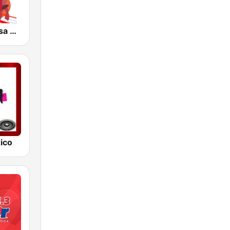
JM Radio Salsa Cumbiando
ico