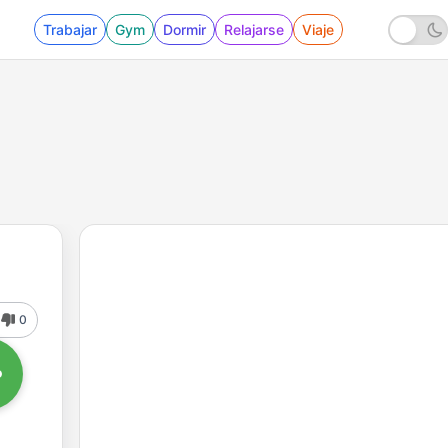
Trabajar
Gym
Dormir
Relajarse
Viaje
0