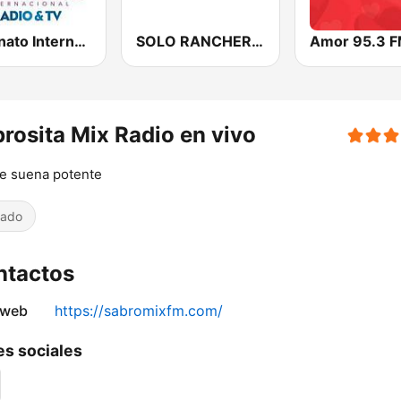
Vallenato Internacional
SOLO RANCHERAS
rosita Mix Radio en vivo
e suena potente
iado
ntactos
 web
https://sabromixfm.com/
s sociales