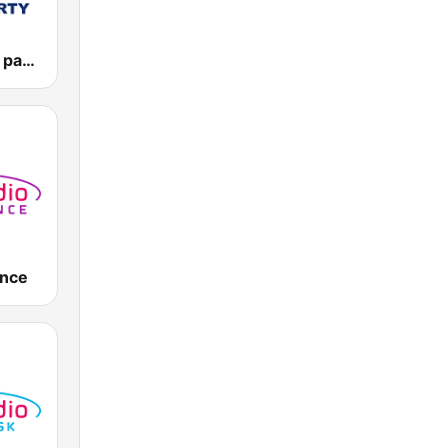
Vlna - Oldies party
ance