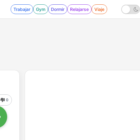
Trabajar
Gym
Dormir
Relajarse
Viaje
0