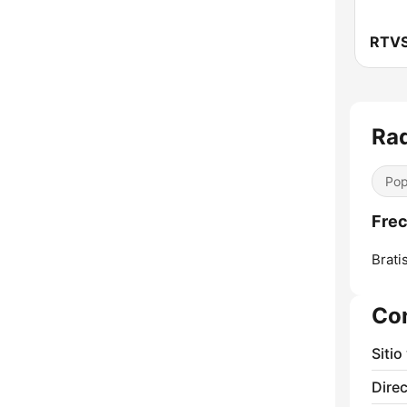
Rad
Pop
Frec
Brati
Co
Sitio
Direc