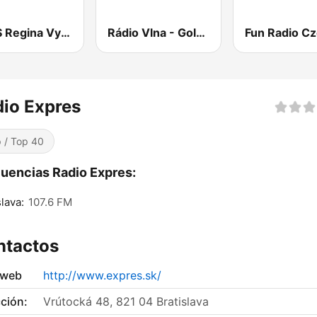
RTVS Regina Vychod
Rádio Vlna - Golden Hits
io Expres
 / Top 40
uencias Radio Expres:
slava:
107.6 FM
ntactos
 web
http://www.expres.sk/
ción:
Vrútocká 48, 821 04 Bratislava