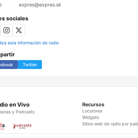
:
expres@expres.sk
s sociales
liza esta información de radio
artir
cebook
Twitter
dio en Vivo
Recursos
Locutores
soras y Podcasts
Widgets
Sitios web de radio por paí