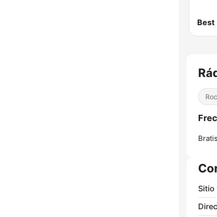
Best
Rá
Ro
Frec
Brati
Co
Sitio
Direc