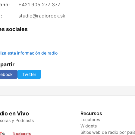
fono:
+421 905 277 377
:
studio@radiorock.sk
s sociales
liza esta información de radio
artir
cebook
Twitter
dio en Vivo
Recursos
Locutores
soras y Podcasts
Widgets
Sitios web de radio por paí