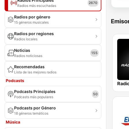
Radios Principales
2670
Radios más escuchadas
Radios por género
Emisor
15 géneros musicales
Radios por regiones
Radios locales
Noticias
155
Radios noticiosas
Recomendadas
Lista de las mejores radios
Podcasts
Radi
Podcasts Principales
50
Podcasts más populares
Podcasts por Género
18 géneros temáticos
Música