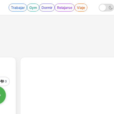
Trabajar
Gym
Dormir
Relajarse
Viaje
0