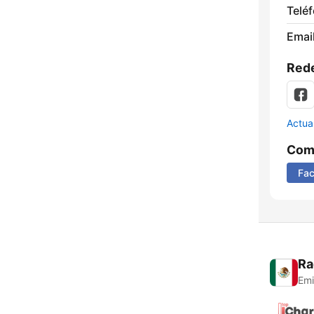
Telé
Email
Rede
Actua
Comp
Fa
Ra
Emi