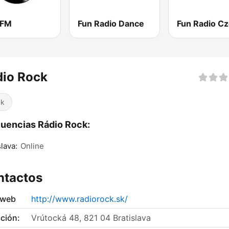
 FM
Fun Radio Dance
dio Rock
ck
uencias Rádio Rock:
slava:
Online
ntactos
 web
http://www.radiorock.sk/
ción:
Vrútocká 48, 821 04 Bratislava