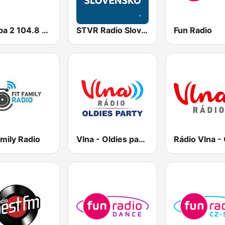
Europa 2 104.8 FM
STVR Radio Slovensko
Fun Radio
amily Radio
Vlna - Oldies party