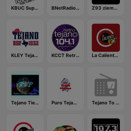
KBUC Super Tejano 102.1 (US Only)
BNetRadio - Tejano
Z93 ziempre FM
KLEY Tejano 95.7 & 103.3
KCCT Retro Tejano 104.1 FM
La Caliente FM 97.1 | Nuevo Laredo
Tejano Tiempos Pasados
Puro Tejano de Monclova
Tejano To The Bone