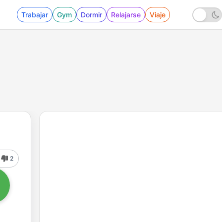
Trabajar
Gym
Dormir
Relajarse
Viaje
2