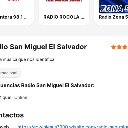
La Pantera 98.1 FM
RADIO ROCOLA 103.7 FM
Radio Zona 
io San Miguel El Salvador
a música que nos identifica
ernacional
uencias Radio San Miguel El Salvador:
iquel:
Online
ntactos
 web
https://edwinjesus7900.wixsite.com/radio-san-migu