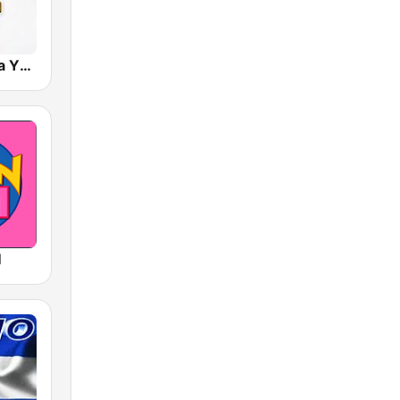
Radio Cadena YSKL La Poderosa
M