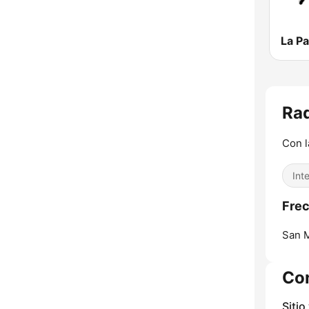
Rad
Con l
Int
Frec
San M
Co
Sitio