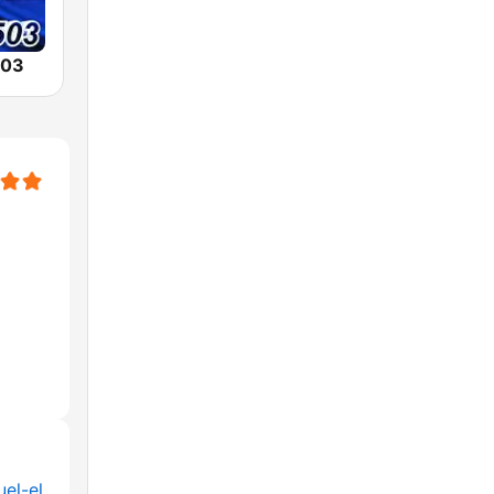
503
el-el