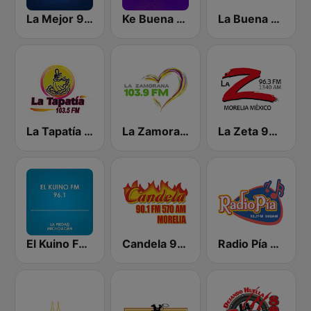
La Mejor 95.5 FM
Ke Buena 97.1 FM
La Buena Onda 101.9
La Tapatía 103.5 FM
La Zamorana 103.9 FM
La Zeta 96.3 FM
El Kuino FM 96.1
Candela 90.1 - Morelia
Radio Pía 92.7 FM