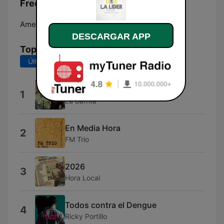
Frecuencias La Líder 99.1 FM:
Ameca:
99.1 FM
DESCARGAR APP
Top Canciones
Últimos 7 días
Últimos 30 días
Tu Primera Vez
1
La Barrita
En Media Hora
2
FM Trio
2026
3
Hora Local
Todos contra el Dengue
4
Ricky Portillo