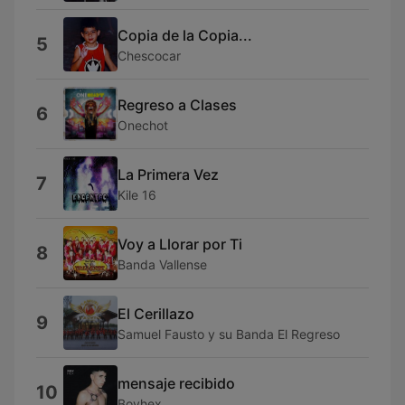
Copia de la Copia...
5
Chescocar
Regreso a Clases
6
Onechot
La Primera Vez
7
Kile 16
Voy a Llorar por Ti
8
Banda Vallense
El Cerillazo
9
Samuel Fausto y su Banda El Regreso
mensaje recibido
10
Boyhex