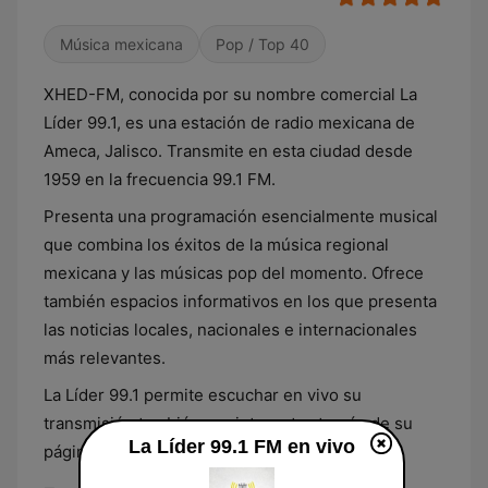
Música mexicana
Pop / Top 40
XHED-FM, conocida por su nombre comercial La
Líder 99.1, es una estación de radio mexicana de
Ameca, Jalisco. Transmite en esta ciudad desde
1959 en la frecuencia 99.1 FM.
Presenta una programación esencialmente musical
que combina los éxitos de la música regional
mexicana y las músicas pop del momento. Ofrece
también espacios informativos en los que presenta
las noticias locales, nacionales e internacionales
más relevantes.
La Líder 99.1 permite escuchar en vivo su
transmisión también por internet, a través de su
La Líder 99.1 FM en vivo
página online.