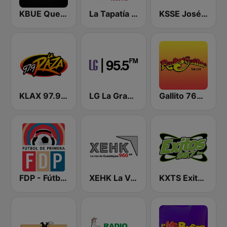
KBUE Que Buena 105.5 / 94.3 FM (US Only)
La Tapatía 103.5 FM
KSSE José 97.5 y 107.1
KLAX 97.9 La Raza FM
LG La Grande
Gallito 760 AM
FDP - Fútbol de Primera
XEHK La Voz de Guadalajara
KXTS Exitos 98.7 FM