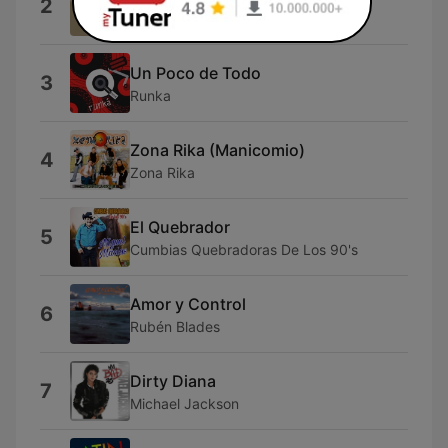
2
Kaab
Un Poco de Todo
3
Runka
Zona Rika (Manicomio)
4
Zona Rika
El Quebrador
5
Cumbias Quebradoras De Los 90's
Amor y Control
6
Rubén Blades
Dirty Diana
7
Michael Jackson