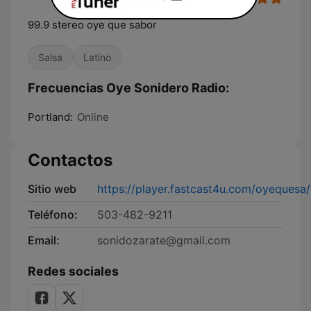
99.9 stereo oye que sabor
Salsa
Latino
Frecuencias Oye Sonidero Radio:
Portland:
Online
Contactos
Sitio web
https://player.fastcast4u.com/oyequesa/
Teléfono:
503-482-9211
Email:
sonidozarate@gmail.com
Redes sociales