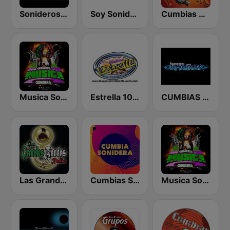
Sonideros Cumbiamberos
Soy Sonidero Radio
Cumbias De Colección
Musica Sonidera
Estrella 100 Cumbia Sonidera
CUMBIAS INMORTALES MIX RADIO
Las Grandes Bandas Radio
Cumbias Sonideras DJec
Musica Sonidera Radio