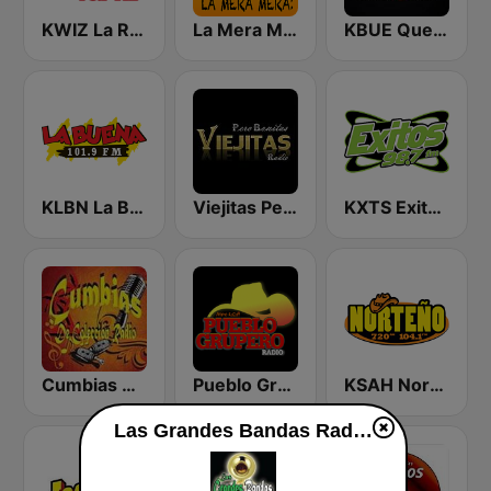
KWIZ La Ranchera 96.7 FM (US Only)
La Mera Mera 980 AM
KBUE Que Buena 105.5 / 94.3 FM (US Only)
KLBN La Buena 101.9 FM
Viejitas Pero Bonitas Radio
KXTS Exitos 98.7 FM
Cumbias De Colección
Pueblo Grupero Radio
KSAH Norteño 720 y 104.1
Las Grandes Bandas Radio en vivo