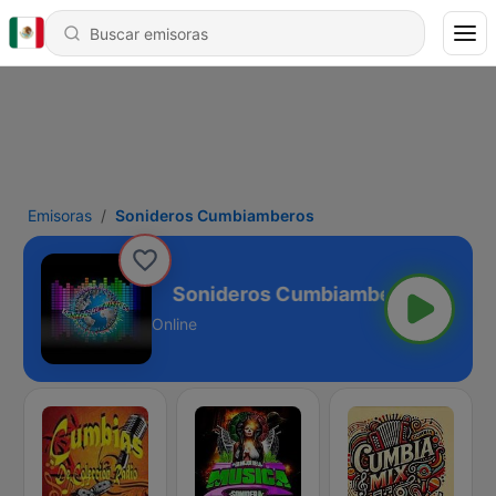
Emisoras
Sonideros Cumbiamberos
mbiamberos
Online