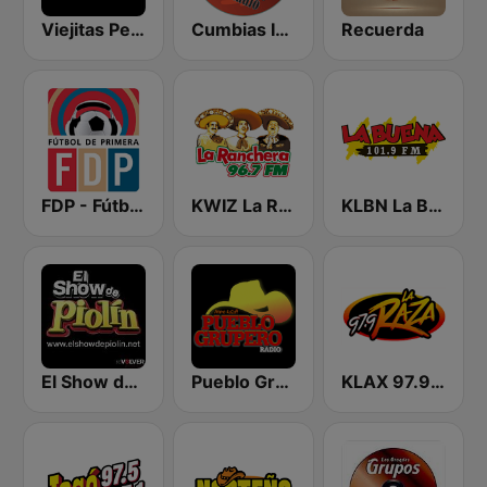
Viejitas Pero Bonitas Radio
Cumbias Inmortales Radio
Recuerda
FDP - Fútbol de Primera
KWIZ La Ranchera 96.7 FM (US Only)
KLBN La Buena 101.9 FM
El Show de Piolín
Pueblo Grupero Radio
KLAX 97.9 La Raza FM