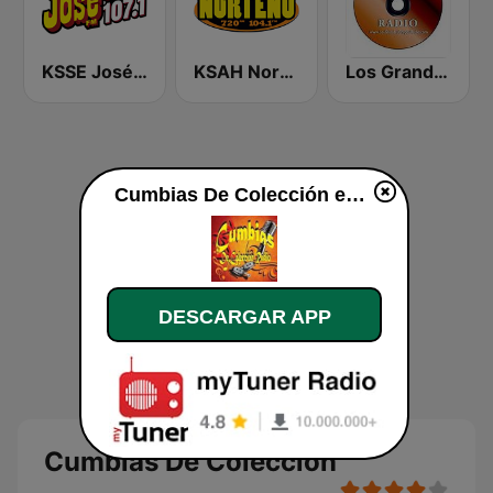
KSSE José 97.5 y 107.1
KSAH Norteño 720 y 104.1
Los Grandes Grupos Radio
Cumbias De Colección en vivo
DESCARGAR APP
Cumbias De Colección