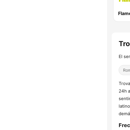
Flam
Tro
El se
Rom
Trova
24h a
senti
latin
demás
Frec