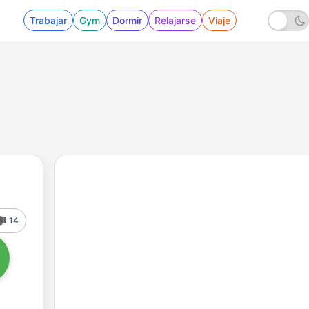
Trabajar
Gym
Dormir
Relajarse
Viaje
14