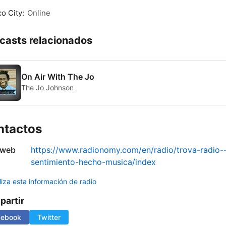
o City:
Online
casts relacionados
On Air With The Jo
The Jo Johnson
ntactos
 web
https://www.radionomy.com/en/radio/trova-radio--
sentimiento-hecho-musica/index
liza esta información de radio
artir
cebook
Twitter