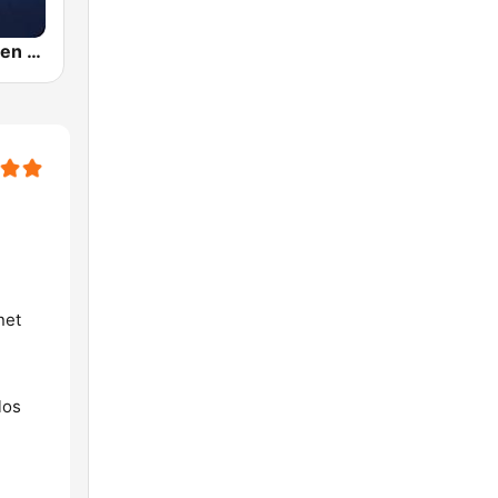
Hits de Rock en Español
net
los