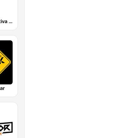
RG La Deportiva 690 AM | Monterrey
ar