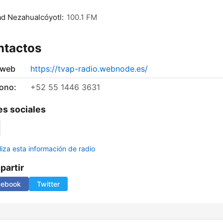
d Nezahualcóyotl:
100.1 FM
ntactos
 web
https://tvap-radio.webnode.es/
fono:
+52 55 1446 3631
s sociales
liza esta información de radio
artir
cebook
Twitter