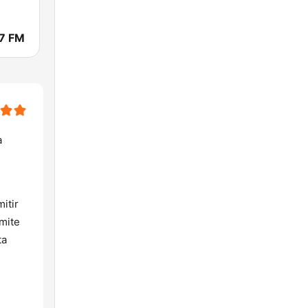
.7 FM
a
itir
mite
ta