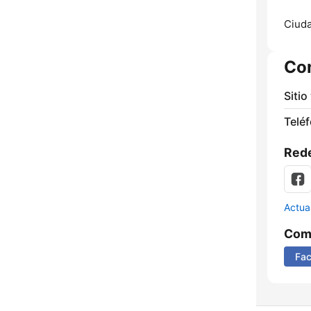
Ciuda
Co
Sitio
Telé
Rede
Actua
Comp
Fa