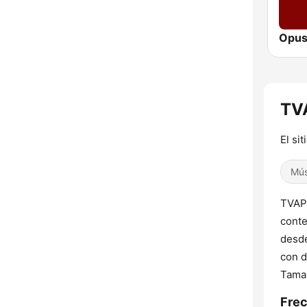
Opus
TVA
El si
Mús
TVAP 
conte
desde
con d
Tamau
Frec