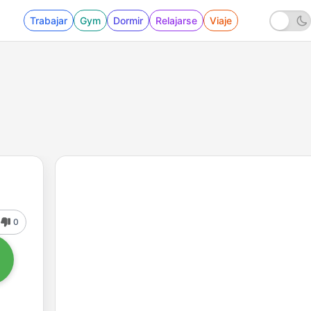
Trabajar
Gym
Dormir
Relajarse
Viaje
0