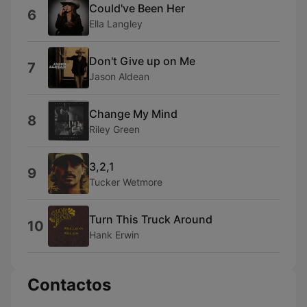
Could've Been Her
6
Ella Langley
Don't Give up on Me
7
Jason Aldean
Change My Mind
8
Riley Green
3,2,1
9
Tucker Wetmore
Turn This Truck Around
10
Hank Erwin
Contactos