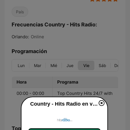
País
Frecuencias Country - Hits Radio:
Orlando:
Online
Programación
Lun
Mar
Mié
Jue
Vie
Sáb
Dom
Hora
Programa
00:00 - 00:00
Top Country Hits 24/7 with
limited commercial
Country - Hits Radio en vivo
interruptions -
Hitsradio.com
Top Canciones