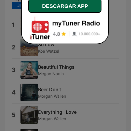
Últimos 7 días
Últimos 30 días
DESCARGAR APP
Beer Me
1
Chris Janson
So Low
2
Koe Wetzel
Beautiful Things
3
Megan Nadin
Beer Don't
4
Morgan Wallen
Everything I Love
5
Morgan Wallen