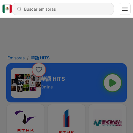
Emisoras
華語 HITS
華語 HITS
Online